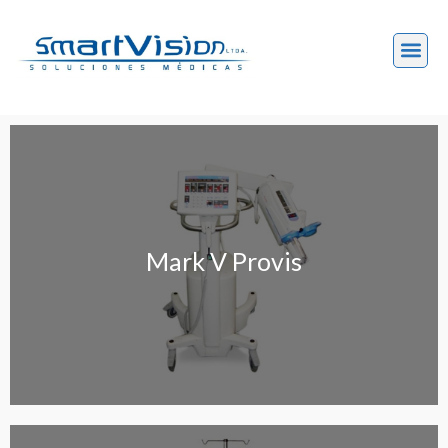
Mark V Provis
Mark V Provis