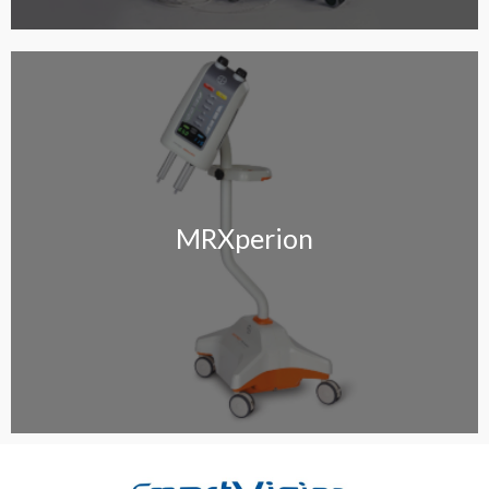
MRXperion
MRXperion