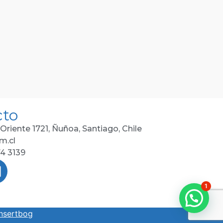
cto
Oriente 1721, Ñuñoa, Santiago, Chile
m.cl
74 3139
1
Insertbog