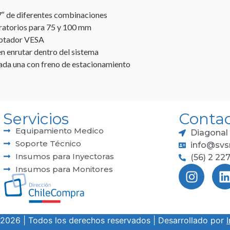
7″ de diferentes combinaciones
iratorios para 75 y 100 mm
aptador VESA
n enrutar dentro del sistema
 cada una con freno de estacionamiento
Servicios
Conta
Equipamiento Medico
Diagonal 
Soporte Técnico
info@svs
Insumos para Inyectoras
(56) 2 22
Insumos para Monitores
2026
| Todos los derechos reservados | Desarrollado por