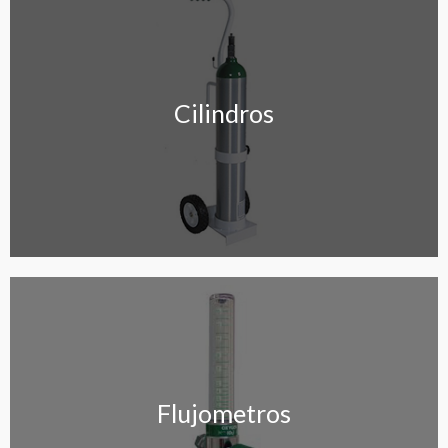
Cilindros
Cilindros
Flujometros
Flujometros