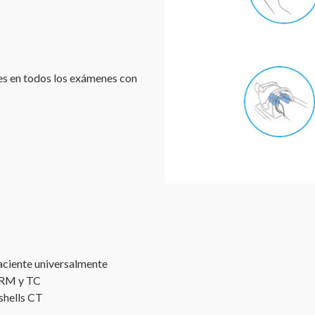
les en todos los exámenes con
aciente universalmente
r RM y TC
shells CT