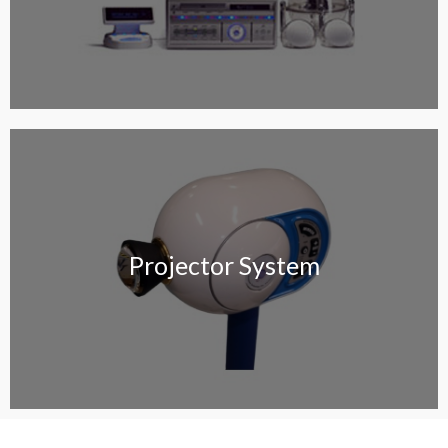
Projector System
Projector System